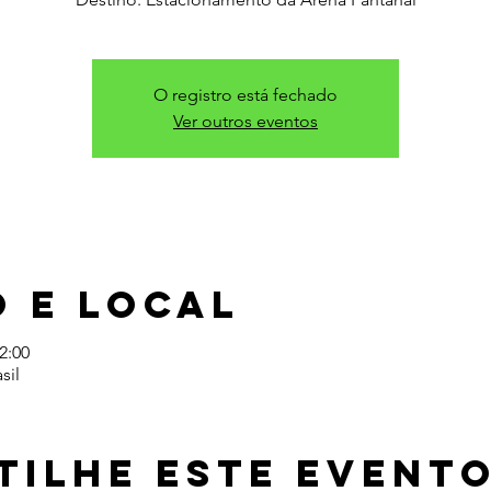
O registro está fechado
Ver outros eventos
 e local
2:00
sil
tilhe este event