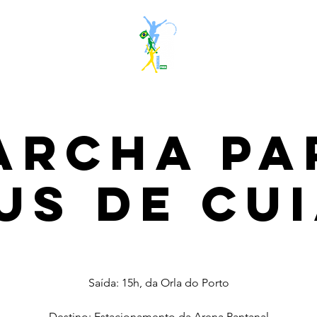
archa pa
us de Cu
sáb., 20 de jun.
  |  
Cuiabá/MT
Saída: 15h, da Orla do Porto
Destino: Estacionamento da Arena Pantanal