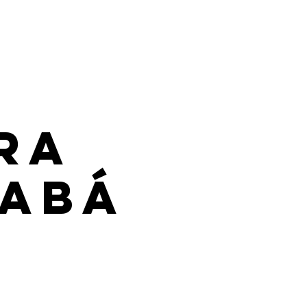
ra
iabá