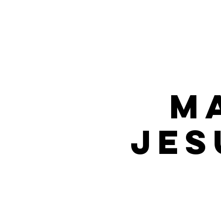
M
Jes