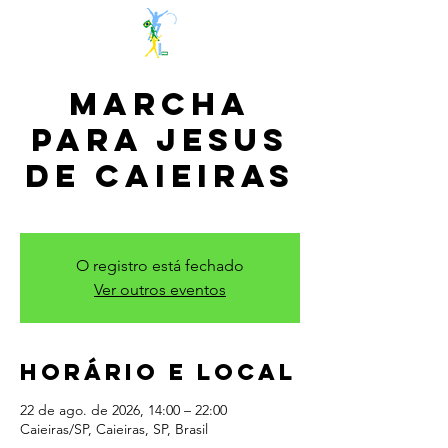
Marcha
para Jesus
de Caieiras
sáb., 22 de ago.
  |  
Caieiras/SP
O registro está fechado
Ver outros eventos
Horário e local
22 de ago. de 2026, 14:00 – 22:00
Caieiras/SP, Caieiras, SP, Brasil