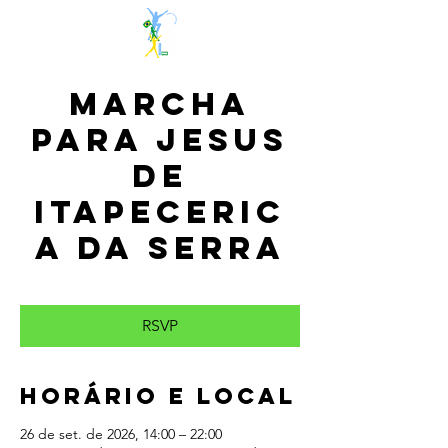
Marcha
para Jesus
de
Itapeceric
a da Serra
sáb., 26 de set.
  |  
Itapecerica da Serra/SP
RSVP
Horário e local
26 de set. de 2026, 14:00 – 22:00