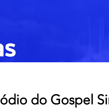
as
sódio do Gospel S