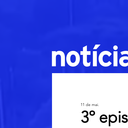
notíci
11 de mai.
3º epi