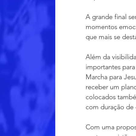
A grande final se
momentos emocio
que mais se des
Além da visibili
importantes para
Marcha para Jesu
receber um plano
colocados també
com duração de 
Com uma proposta