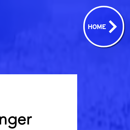
HOME
inger