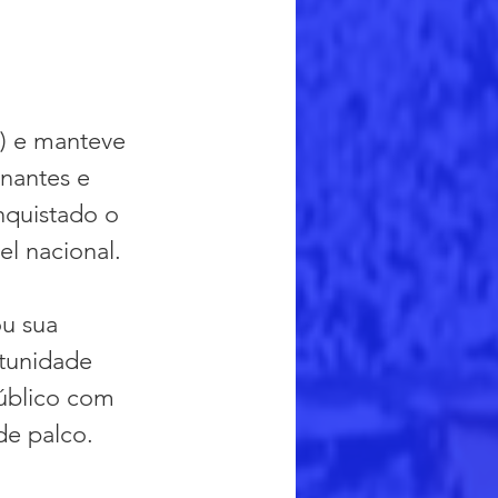
9) e manteve 
nantes e 
nquistado o 
el nacional.
u sua 
rtunidade 
úblico com 
de palco.