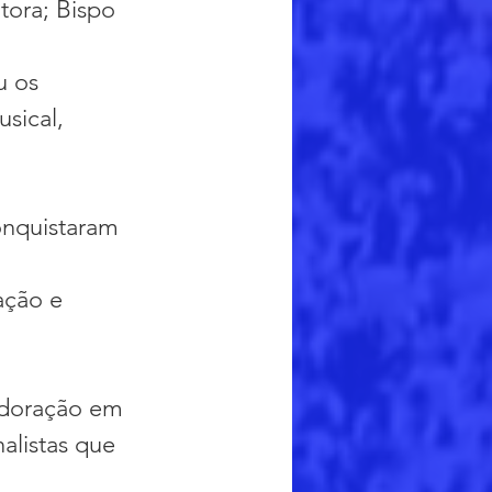
tora; Bispo 
u os 
sical, 
onquistaram 
 
ação e 
 Adoração em 
alistas que 