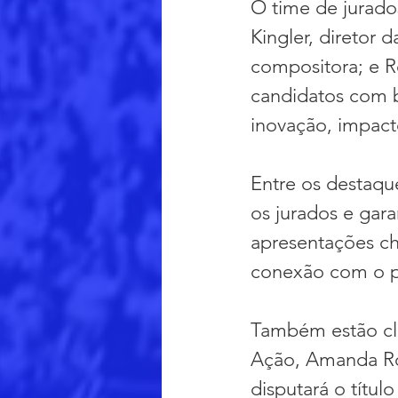
O time de jurados
Kingler, diretor
compositora; e R
candidatos com b
inovação, impacto
Entre os destaqu
os jurados e gar
apresentações ch
conexão com o p
Também estão clas
Ação, Amanda Roc
disputará o títul