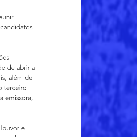
eunir 
candidatos 
ões 
 de abrir a 
ís, além de 
 terceiro 
 emissora, 
louvor e 