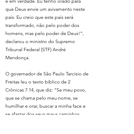
e em verdade. Eu tenho orado para 
que Deus envie um avivamento neste 
país. Eu creio que este país será 
transformado, não pelo poder dos 
homens, mas pelo poder de Deus!”, 
declarou o ministro do Supremo 
Tribunal Federal (STF) André 
Mendonça.
O governador de São Paulo Tarcísio de 
Freitas leu o texto bíblico de 2 
Crônicas 7.14, que diz: “Se meu povo, 
que se chama pelo meu nome, se 
humilhar e orar, buscar a minha face e 
se afastar dos seus maus caminhos, 
dos céus o ouvirei, perdoarei os seus 
pecados e sararei sua terra!”. 