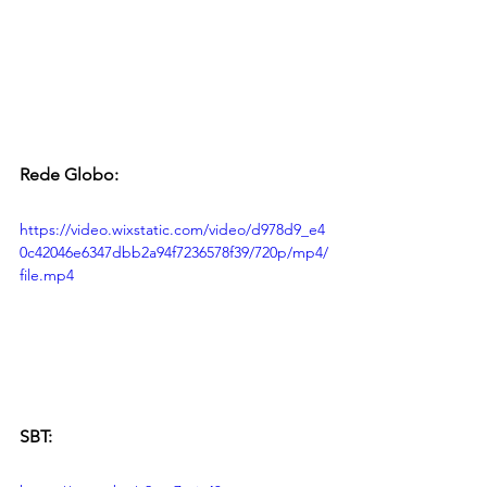
Rede Globo: 
https://video.wixstatic.com/video/d978d9_e4
0c42046e6347dbb2a94f7236578f39/720p/mp4/
file.mp4
SBT: