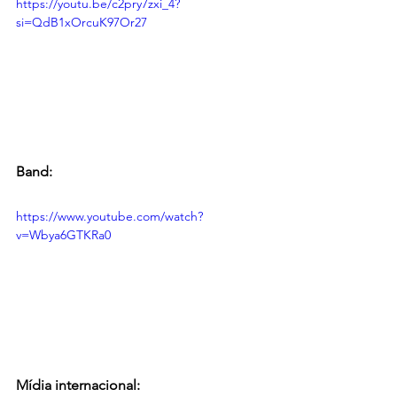
https://youtu.be/c2pry7zxi_4?
si=QdB1xOrcuK97Or27
Band:
https://www.youtube.com/watch?
v=Wbya6GTKRa0
Mídia internacional: