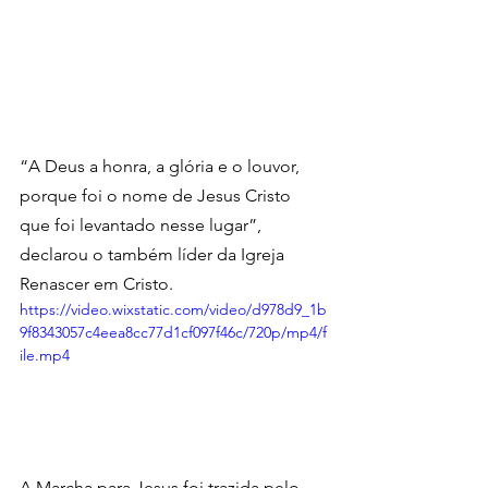
“A Deus a honra, a glória e o louvor, 
porque foi o nome de Jesus Cristo 
que foi levantado nesse lugar”, 
declarou o também líder da Igreja 
Renascer em Cristo.
https://video.wixstatic.com/video/d978d9_1b
9f8343057c4eea8cc77d1cf097f46c/720p/mp4/f
ile.mp4
A Marcha para Jesus foi trazida pelo 