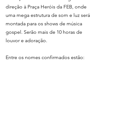
direção à Praça Heróis da FEB, onde 
uma mega estrutura de som e luz será 
montada para os shows de música 
gospel. Serão mais de 10 horas de 
louvor e adoração. 
Entre os nomes confirmados estão: 
Anderson Freire, Bruna Karla, Fernanda 
Brum, Gabriel Guedes, Julia Vitória, 
Lukas Agustinho, Mari Borges, Maria 
Marçal, Marcus Salles, New Id, Pastor 
Lucas, Pedras vivas, Renascer Praise, 
Sarah Beatriz, Thalles Roberto, Theo 
Rubia, Ton Carfi, Victin, as 
internacionais Lakewood Music e 
Brandin Reed e o grande vencedor do 