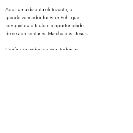
Após uma disputa eletrizante, o 
grande vencedor foi Vitor Feh, que 
conquistou o título e a oportunidade 
de se apresentar na Marcha para Jesus.
Confira, no vídeo abaixo, todos os 
detalhes da grande final do Gospel 
Singer:
https://www.youtube.com/watch?
v=JX2UlsKUP8Y