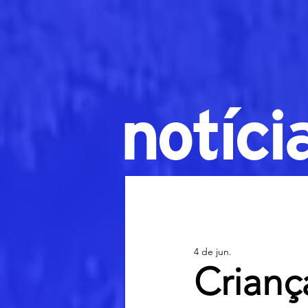
notíci
4 de jun.
Crianç