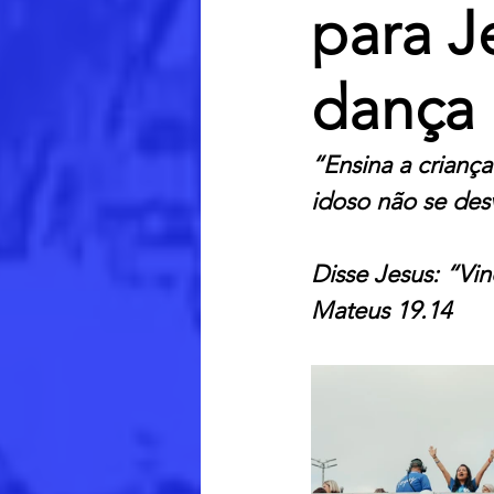
para J
dança
“Ensina a crian
idoso não se desv
Disse Jesus: “Vi
Mateus 19.14