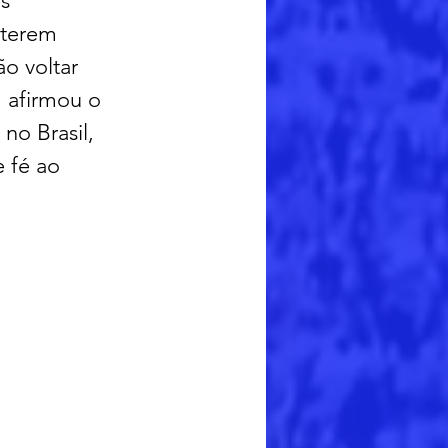
s 
terem 
o voltar 
 afirmou o 
o Brasil, 
 fé ao 