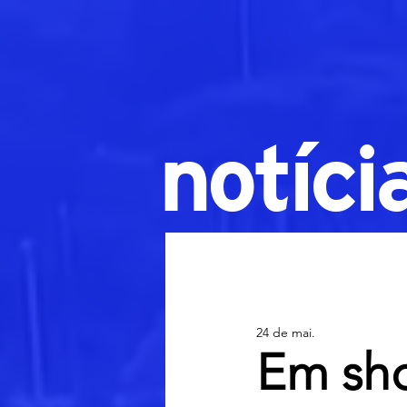
notíci
24 de mai.
Em sho