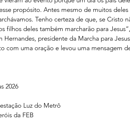
e vieram ao evento porque um dia os pais dele
sse propósito. Antes mesmo de muitos deles 
archávamos. Tenho certeza de que, se Cristo nã
dos filhos deles também marcharão para Jesus”,
 Hernandes, presidente da Marcha para Jesus n
nto com uma oração e levou uma mensagem de
us 2026
a estação Luz do Metrô
eróis da FEB