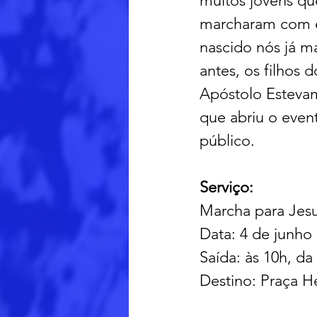
muitos jovens qu
marcharam com e
nascido nós já m
antes, os filhos 
Apóstolo Estevam
que abriu o eve
público.
Serviço:
Marcha para Jes
Data: 4 de junho
Saída: às 10h, d
Destino: Praça H