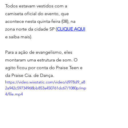
Todos estavam vestidos com a 
camiseta oficial do evento, que 
acontece nesta quinta-feira (08), na 
zona norte da cidade SP (
CLIQUE AQUI
e saiba mais).
Para a ação de evangelismo, eles 
montaram uma estrutura de som. O 
agito ficou por conta do Praise Teen e 
da Praise Cia. de Dança.
https://video.wixstatic.com/video/d978d9_a8
2a942c59734968bb853a450761dc67/1080p/mp
4/file.mp4