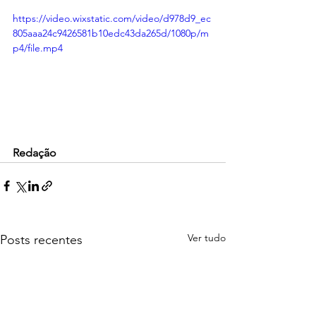
https://video.wixstatic.com/video/d978d9_ec
805aaa24c9426581b10edc43da265d/1080p/m
p4/file.mp4
Redação
Ver tudo
Posts recentes