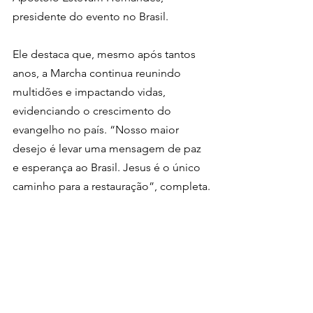
presidente do evento no Brasil.
Ele destaca que, mesmo após tantos 
anos, a Marcha continua reunindo 
multidões e impactando vidas, 
evidenciando o crescimento do 
evangelho no país. “Nosso maior 
desejo é levar uma mensagem de paz 
e esperança ao Brasil. Jesus é o único 
caminho para a restauração”, completa.
Reconhecida oficialmente desde 2009 
por meio da Lei Federal 12.025, a 
Marcha para Jesus integra o calendário 
nacional e conta com apoio da 
Prefeitura de São Paulo, CET, 