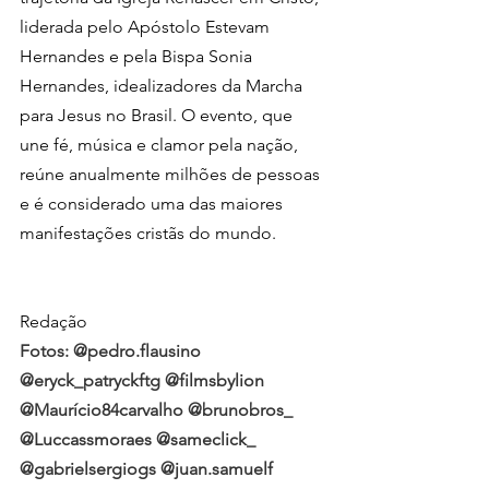
liderada pelo Apóstolo Estevam 
Hernandes e pela Bispa Sonia 
Hernandes, idealizadores da Marcha 
para Jesus no Brasil. O evento, que 
une fé, música e clamor pela nação, 
reúne anualmente milhões de pessoas 
e é considerado uma das maiores 
manifestações cristãs do mundo.
Redação
Fotos: @pedro.flausino 
@eryck_patryckftg @filmsbylion 
@Maurício84carvalho @brunobros_ 
@Luccassmoraes @sameclick_ 
@gabrielsergiogs @juan.samuelf 