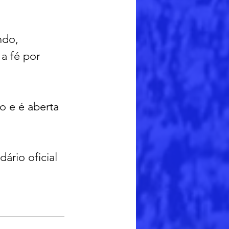
ndo, 
a fé por 
o e é aberta 
ário oficial 