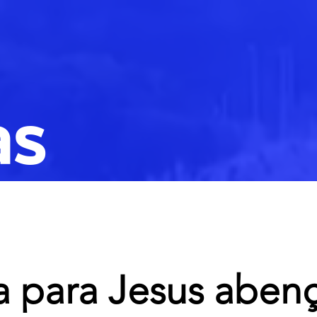
as
 para Jesus aben