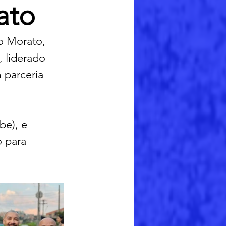
ato
o Morato, 
 liderado 
 parceria 
be), e 
 para 