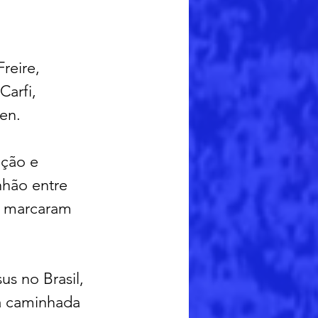
reire, 
Carfi, 
en.
ção e 
hão entre 
m marcaram 
s no Brasil, 
a caminhada 