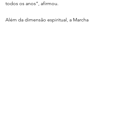
todos os anos”, afirmou.
Além da dimensão espiritual, a Marcha 
contou com ações sociais e de saúde, 
em parceria com a 
Secretaria de Saúde 
do Recife
. O público teve acesso a 
serviços como aferição de pressão 
arterial, vacinação, testes básicos e 
orientações preventivas.
As crianças também tiveram espaço 
garantido, com atividades recreativas, 
apresentações de dança e o tradicional 
trenzinho. Para garantir a inclusão, 
intérpretes de Libras acompanharam 
toda a programação, permitindo que 
pessoas com deficiência auditiva 