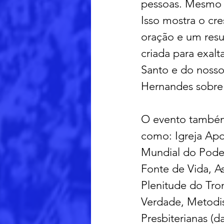
pessoas. Mesmo d
Isso mostra o cr
oração e um resu
criada para exal
Santo e do nosso
Hernandes sobre
O evento também 
como: Igreja Apo
Mundial do Poder 
Fonte de Vida, As
Plenitude do Tro
Verdade, Metodis
Presbiterianas (d