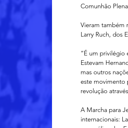
Comunhão Plena, 
Vieram também re
Larry Ruch, dos 
“É um privilégio
Estevam Hernande
mas outros naçõe
este movimento p
revolução através
A Marcha para J
internacionais: L