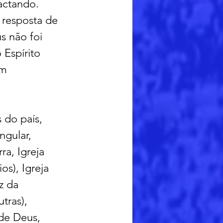
actando. 
 resposta de 
s não foi 
Espírito 
m 
 do país, 
gular, 
a, Igreja 
s), Igreja 
z da 
tras), 
 de Deus, 