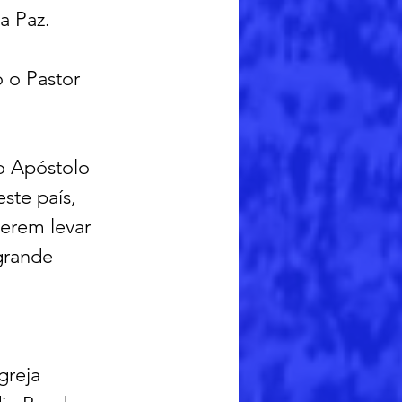
a Paz.
 o Pastor 
o Apóstolo 
ste país, 
erem levar 
grande 
 
greja 