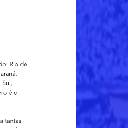
do: Rio de 
araná, 
Sul, 
ro é o 
a tantas 