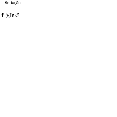
Redação
Ver tudo
Posts recentes