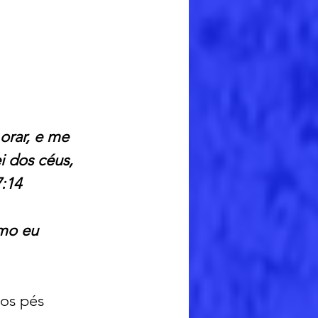
orar, e me 
i dos céus, 
:14 
mo eu 
os pés 