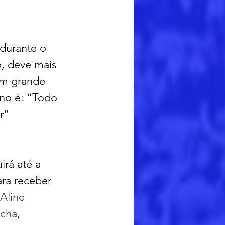
durante o 
o, deve mais 
um grande 
ano é: “Todo 
r” 
irá até a 
ra receber 
Aline 
cha, 