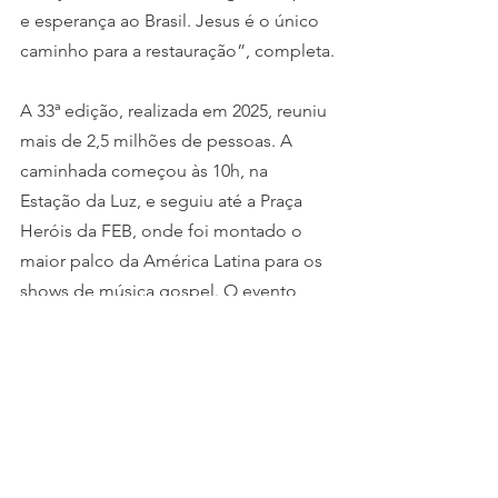
e esperança ao Brasil. Jesus é o único 
caminho para a restauração”, completa.
A 33ª edição, realizada em 2025, reuniu 
mais de 2,5 milhões de pessoas. A 
caminhada começou às 10h, na 
Estação da Luz, e seguiu até a Praça 
Heróis da FEB, onde foi montado o 
maior palco da América Latina para os 
shows de música gospel. O evento 
contou com sete trios elétricos e mais 
de 20 mil caravanas, o maior número já 
registrado.
Redação