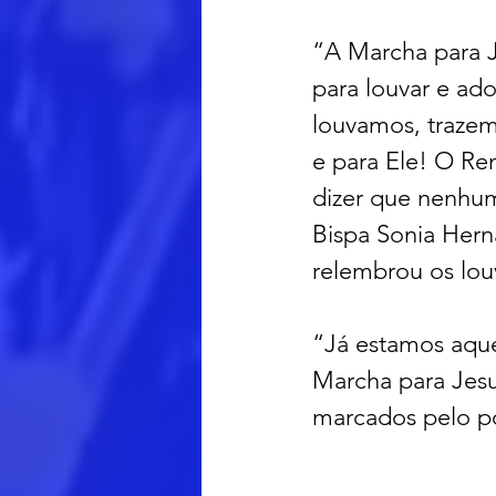
“A Marcha para Je
para louvar e ad
louvamos, trazem
e para Ele! O Ren
dizer que nenhum
Bispa Sonia Hern
relembrou os lou
“Já estamos aque
Marcha para Jes
marcados pelo po