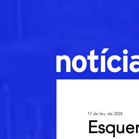
notíci
17 de fev. de 2024
Esquen