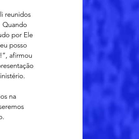
li reunidos 
s. Quando 
udo por Ele 
 eu posso 
”, afirmou 
presentação 
nistério.
os na 
seremos 
o.