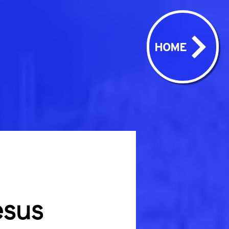
HOME
esus