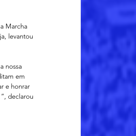
da Marcha 
a, levantou 
a nossa 
ditam em 
r e honrar 
”, declarou 