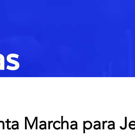
as
ta Marcha para J