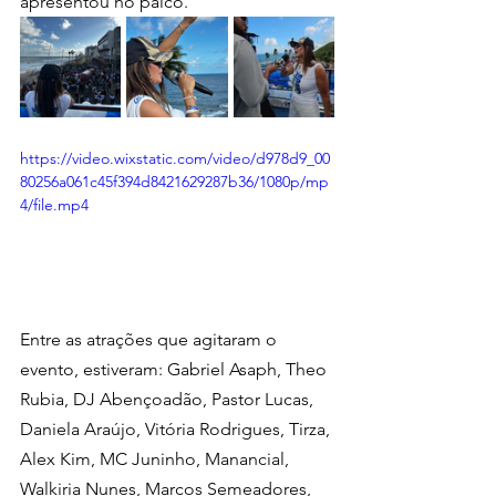
apresentou no palco.
https://video.wixstatic.com/video/d978d9_00
80256a061c45f394d8421629287b36/1080p/mp
4/file.mp4
Entre as atrações que agitaram o 
evento, estiveram: Gabriel Asaph, Theo 
Rubia, DJ Abençoadão, Pastor Lucas, 
Daniela Araújo, Vitória Rodrigues, Tirza, 
Alex Kim, MC Juninho, Manancial, 
Walkiria Nunes, Marcos Semeadores, 