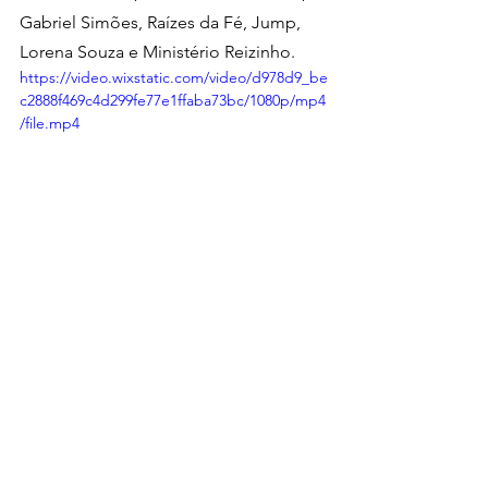
Gabriel Simões, Raízes da Fé, Jump, 
Lorena Souza e Ministério Reizinho.
https://video.wixstatic.com/video/d978d9_be
c2888f469c4d299fe77e1ffaba73bc/1080p/mp4
/file.mp4